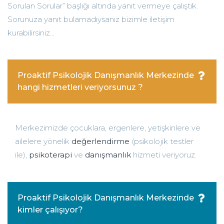
Sorulan Sorular” başlığı altında yanıt vermeye çalıştık.
Sorunuza yanıt bulamadıysanız bizimle iletişim
kurabilirsiniz…
Proaktif Psikolojik Danışmanlık Merkezinde
hangi hizmetleri veriyorsunuz ?
Merkezimizde çocuklara, ergenlere, yetişkinlere ve
ailelere yönelik
değerlendirme
(psikolojik testler
ile),
psikoterapi
ve
danışmanlık
hizmeti veriyoruz.
Proaktif Psikolojik Danışmanlık Merkezinde
kimler çalışıyor?