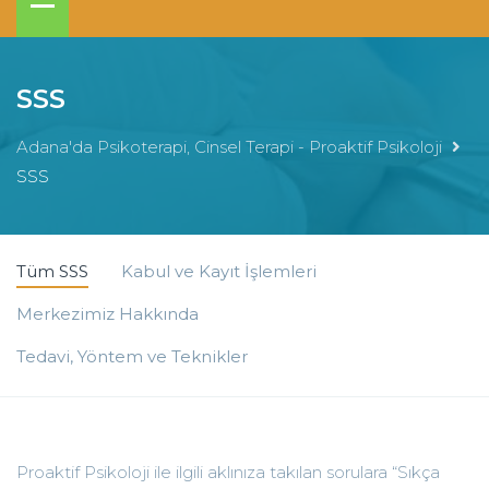
SSS
Adana'da Psikoterapi, Cinsel Terapi - Proaktif Psikoloji
SSS
Tüm SSS
Kabul ve Kayıt İşlemleri
Merkezimiz Hakkında
Tedavi, Yöntem ve Teknikler
Proaktif Psikoloji ile ilgili aklınıza takılan sorulara “Sıkça