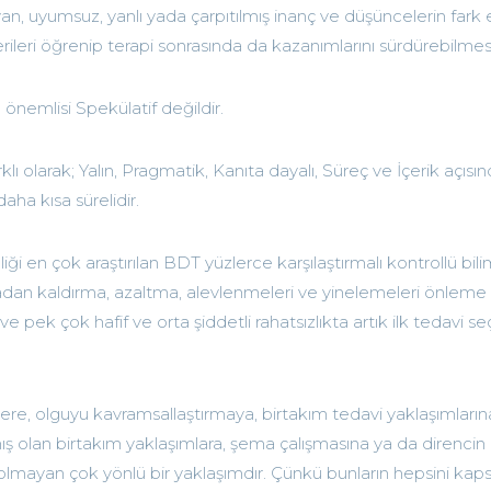
, uyumsuz, yanlı yada çarpıtılmış inanç ve düşüncelerin fark e
rileri öğrenip terapi sonrasında da kazanımlarını sürdürebilmesi
 önemlisi Spekülatif değildir.
klı olarak; Yalın, Pragmatik, Kanıta dayalı, Süreç ve İçerik açısı
aha kısa sürelidir.
liği en çok araştırılan BDT yüzlerce karşılaştırmalı kontrollü bil
rtadan kaldırma, azaltma, alevlenmeleri ve yinelemeleri önleme
e pek çok hafif ve orta şiddetli rahatsızlıkta artık ilk tedavi s
mlere, olguyu kavramsallaştırmaya, birtakım tedavi yaklaşımların
ş olan birtakım yaklaşımlara, şema çalışmasına ya da direncin
lmayan çok yönlü bir yaklaşımdır. Çünkü bunların hepsini kaps