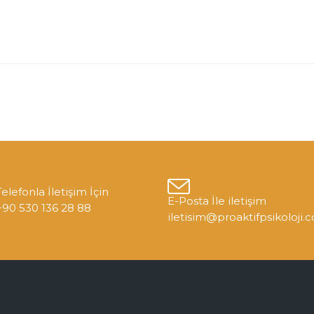
Telefonla İletişim İçin
E-Posta İle iletişim
+90 530 136 28 88
iletisim@proaktifpsikoloji.