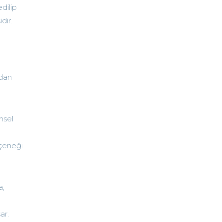
dilip
dir.
ndan
imsel
eçeneği
a,
ar.