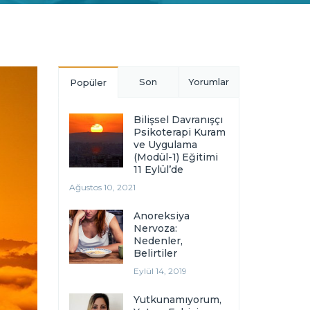
Son
Yorumlar
Popüler
Bilişsel Davranışçı
Psikoterapi Kuram
ve Uygulama
(Modül-1) Eğitimi
11 Eylül’de
Ağustos 10, 2021
Anoreksiya
Nervoza:
Nedenler,
Belirtiler
Eylül 14, 2019
Yutkunamıyorum,