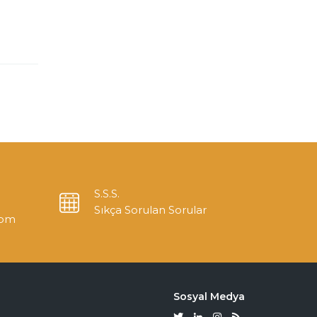
S.S.S.
Sıkça Sorulan Sorular
com
Sosyal Medya