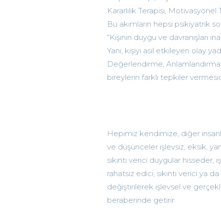
Kararlılık Terapisi, Motivasyonel Te
Bu akımların hepsi psikiyatrik s
“Kişinin duygu ve davranışları ina
Yani, kişiyi asıl etkileyen olay y
Değerlendirme, Anlamlandırma v
bireylerin farklı tepkiler vermes
Hepimiz kendimize, diğer insanla
ve düşünceler işlevsiz, eksik, y
sıkıntı verici duygular hisseder
rahatsız edici, sıkıntı verici y
değiştirilerek işlevsel ve gerçe
beraberinde getirir.