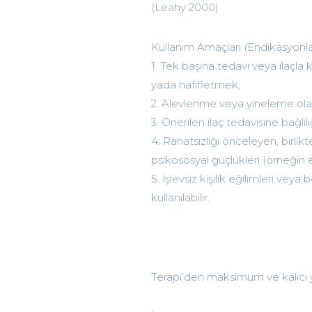
(Leahy 2000)
Kullanım Amaçları (Endikasyonlar
1. Tek başına tedavi veya ilaçla
yada hafifletmek,
2. Alevlenme veya yineleme olas
3. Önerilen ilaç tedavisine bağlılı
4. Rahatsızlığı önceleyen, birlik
psikososyal güçlükleri (örneğin e
5. İşlevsiz kişilik eğilimleri ve
kullanılabilir.
Terapi’den maksimum ve kalıcı ya