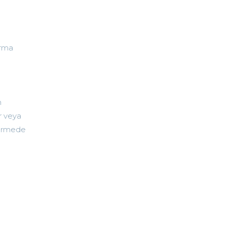
ırma
n
ır veya
ştürmede