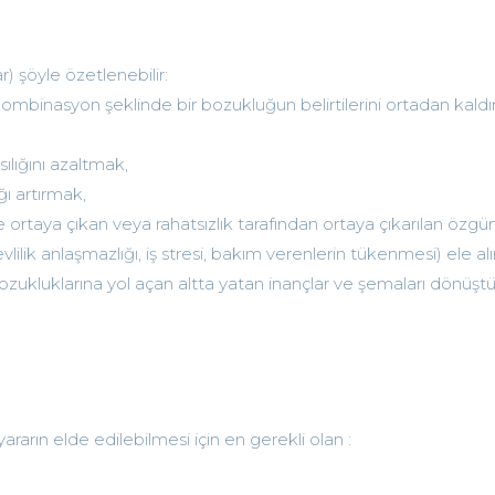
) şöyle özetlenebilir:
 kombinasyon şeklinde bir bozukluğun belirtilerini ortadan kald
ılığını azaltmak,
ğı artırmak,
te ortaya çıkan veya rahatsızlık tarafından ortaya çıkarılan özgü
vlilik anlaşmazlığı, iş stresi, bakım verenlerin tükenmesi) ele al
ya bozukluklarına yol açan altta yatan inançlar ve şemaları dönü
rarın elde edilebilmesi için en gerekli olan :