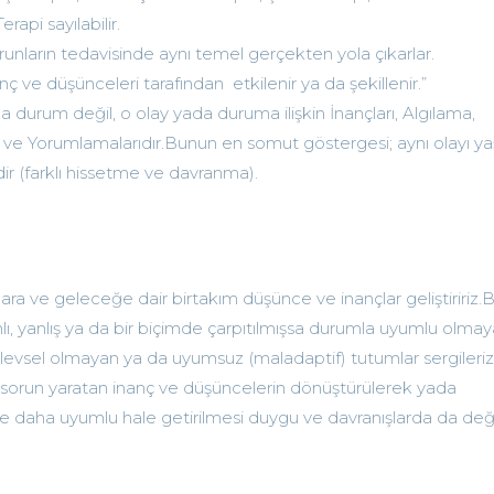
rapi sayılabilir.
orunların tedavisinde aynı temel gerçekten yola çıkarlar.
nç ve düşünceleri tarafından etkilenir ya da şekillenir.”
ada durum değil, o olay yada duruma ilişkin İnançları, Algılama,
e Yorumlamalarıdır.Bunun en somut göstergesi; aynı olayı y
idir (farklı hissetme ve davranma).
ra ve geleceğe dair birtakım düşünce ve inançlar geliştiririz.
anlı, yanlış ya da bir biçimde çarpıtılmışsa durumla uyumlu olma
, işlevsel olmayan ya da uyumsuz (maladaptif) tutumlar sergileri
a da sorun yaratan inanç ve düşüncelerin dönüştürülerek yada
kle daha uyumlu hale getirilmesi duygu ve davranışlarda da değiş