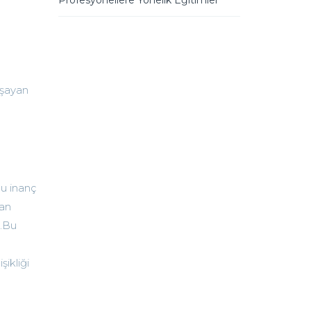
aşayan
Bu inanç
yan
z.Bu
ikliği