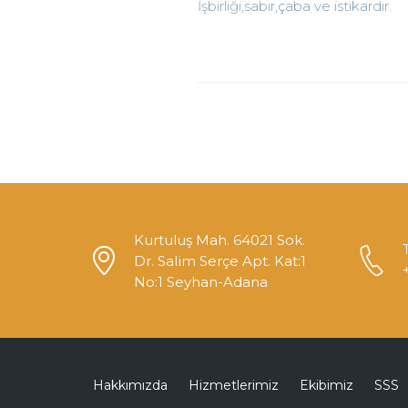
İşbirliği,sabır,çaba ve istikardır.
Kurtuluş Mah. 64021 Sok.
Dr. Salim Serçe Apt. Kat:1
No:1 Seyhan-Adana
Hakkımızda
Hizmetlerimiz
Ekibimiz
SSS