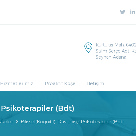
Kurtuluş Mah. 6402
Salim Serçe Apt. Ka
Seyhan-Adana
Hizmetlerimiz
Proaktif Köşe
İletişim
 Psikoterapiler (Bdt)
ikoloji
Bilişsel(Kognitif)-Davranışçı Psikoterapiler (Bdt)