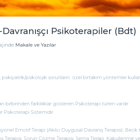
)-Davranışçı Psikoterapiler (Bdt)
içinde
Makale ve Yazılar
sikiyatrik/psikolojik sorunların özel birtakım yöntemler kullan
irbirinden farklılıklar gösteren Psikoterapi türleri vardır.
ir Psikoterapi Sistemidir.
syonel Emotif Terapi (Akılcı Duygusal Davranış Terapisi), Beck t
anış Terapisi, Sorun Çözme Terapisi, Şema Terapi, Kabullenme v